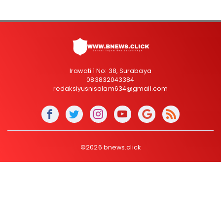
Irawati 1 No: 38, Surabaya
083832043384
redaksiyusnisalam634@gmail.com
©2026 bnews.click