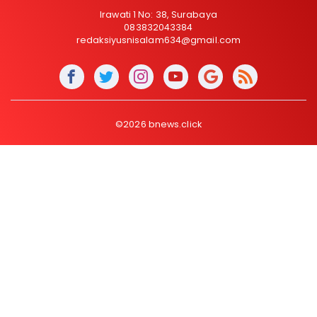
Irawati 1 No: 38, Surabaya
083832043384
redaksiyusnisalam634@gmail.com
©2026 bnews.click