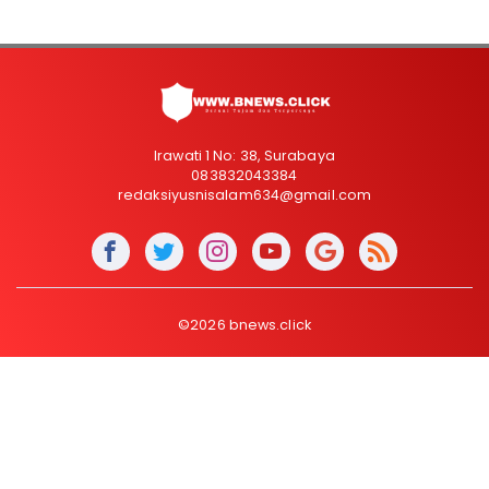
Irawati 1 No: 38, Surabaya
083832043384
redaksiyusnisalam634@gmail.com
©2026 bnews.click