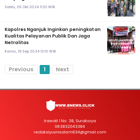
Sabtu, 05 Okt 2024 11:32 WIB
Kapolres Nganjuk Inginkan peningkatan
Kualitas Pelayanan Publik Dan Jaga
Netralitas
Kamis, 19 Sep 2024 13:10 WIB
Previous
1
Next
Irawati 1 No: 38, Surabaya
083832043384
redaksiyusnisalam634@gmail.com