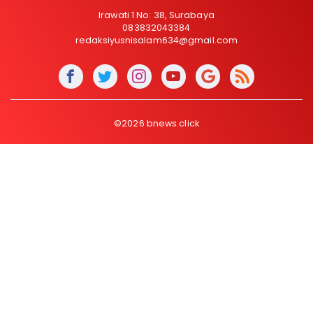
Irawati 1 No: 38, Surabaya
083832043384
redaksiyusnisalam634@gmail.com
©2026 bnews.click