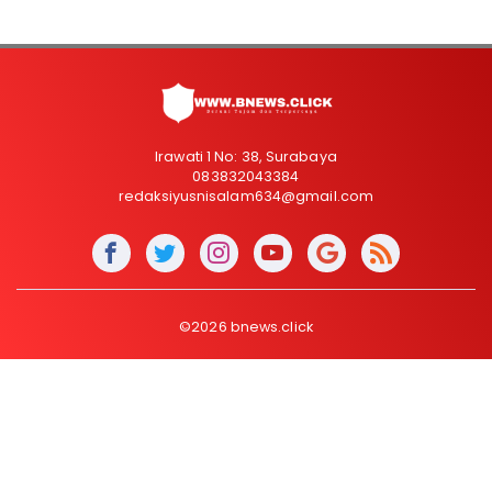
Irawati 1 No: 38, Surabaya
083832043384
redaksiyusnisalam634@gmail.com
©2026 bnews.click