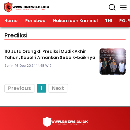
Home
Peristiwa
Hukum dan Kriminal
TNI
POLR
Prediksi
110 Juta Orang di Prediksi Mudik Akhir
Tahun, Kapolri Amankan Sebaik-baiknya
Senin, 16 Des 2024 14:48 WIB
Previous
1
Next