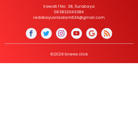
Irawati 1 No: 38, Surabaya
083832043384
redaksiyusnisalam634@gmail.com
©2026 bnews.click