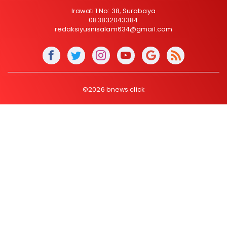
Irawati 1 No: 38, Surabaya
083832043384
redaksiyusnisalam634@gmail.com
©2026 bnews.click