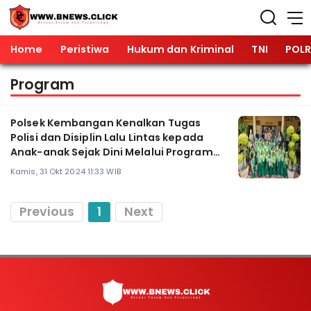
Home
Peristiwa
Hukum dan Kriminal
TNI
POLR
Program
Polsek Kembangan Kenalkan Tugas
Polisi dan Disiplin Lalu Lintas kepada
Anak-anak Sejak Dini Melalui Program
POLSANAK
Kamis, 31 Okt 2024 11:33 WIB
Previous
1
Next