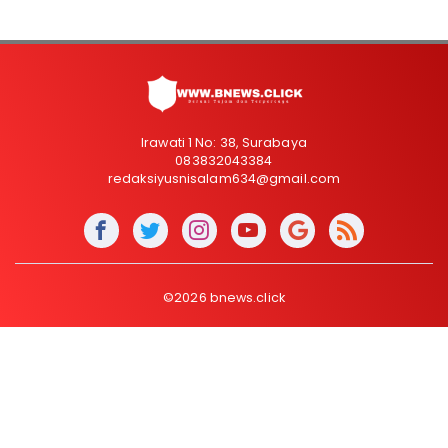
Irawati 1 No: 38, Surabaya
083832043384
redaksiyusnisalam634@gmail.com
©2026 bnews.click