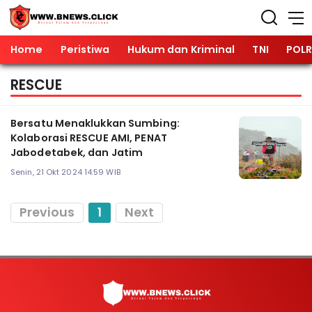
Home
Peristiwa
Hukum dan Kriminal
TNI
POLR
RESCUE
Bersatu Menaklukkan Sumbing:
Kolaborasi RESCUE AMI, PENAT
Jabodetabek, dan Jatim
Senin, 21 Okt 2024 14:59 WIB
Previous
1
Next