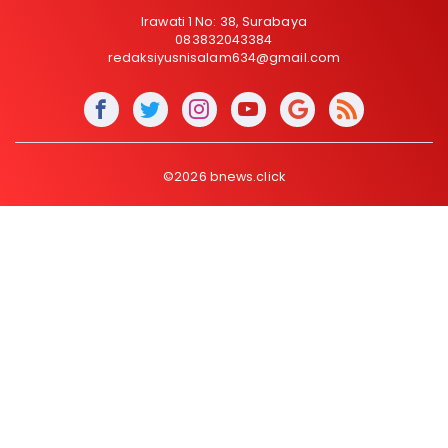
Irawati 1 No: 38, Surabaya
083832043384
redaksiyusnisalam634@gmail.com
©2026 bnews.click