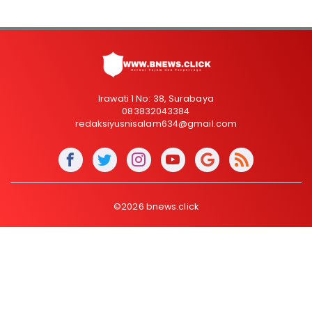
Irawati 1 No: 38, Surabaya
083832043384
redaksiyusnisalam634@gmail.com
©2026 bnews.click