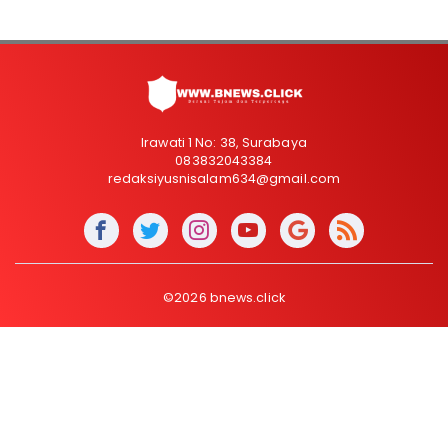
Irawati 1 No: 38, Surabaya
083832043384
redaksiyusnisalam634@gmail.com
©2026 bnews.click