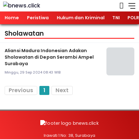
Home
Peristiwa
Hukum dan Kriminal
TNI
POLR
Sholawatan
Aliansi Madura Indonesian Adakan
Sholawatan di Depan Serambi Ampel
Surabaya
Minggu, 29 Sep 2024 08:43 WIB
Previous
1
Next
Irawati 1 No: 38, Surabaya