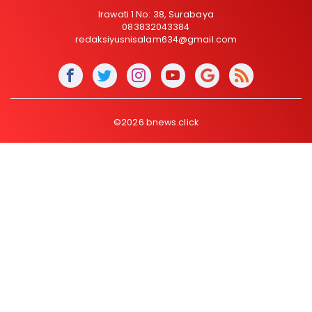
Irawati 1 No: 38, Surabaya
083832043384
redaksiyusnisalam634@gmail.com
©2026 bnews.click