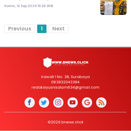
Kamis, 12 Sep 2024 16:26 WIB
Previous
1
Next
Irawati 1 No: 38, Surabaya
083832043384
redaksiyusnisalam634@gmail.com
©2026 bnews.click