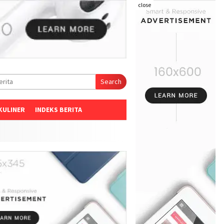
close
Search
KULINER
INDEKS BERITA