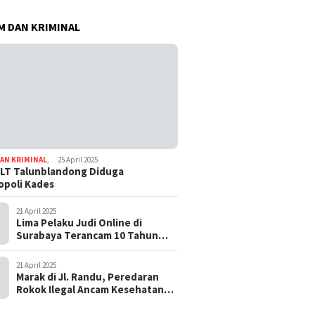
 DAN KRIMINAL
AN KRIMINAL
,
25 April 2025
LT Talunblandong Diduga
poli Kades
21 April 2025
Lima Pelaku Judi Online di
Surabaya Terancam 10 Tahun
Penjara
21 April 2025
Marak di Jl. Randu, Peredaran
Rokok Ilegal Ancam Kesehatan
dan Keuangan Negara