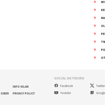
WI
K
NA
OL
PE
TN
PO
O
SOCIAL NETWORK
Facebook
Twitter
INFO IKLAN
Youtube
Googl
 SIBER
PRIVACY POLICY