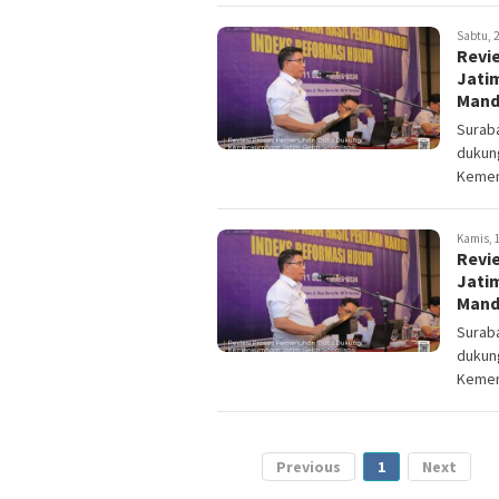
Sabtu, 2
Revi
Jatim
Mandi
Suraba
dukung
Kemen
Kamis, 1
Revi
Jatim
Mandi
Suraba
dukung
Kemen
Previous
1
Next