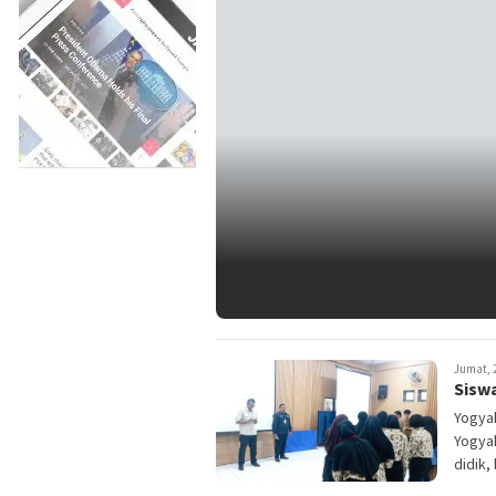
Jumat, 2
Siswa
Yogyak
Yogyak
didik,