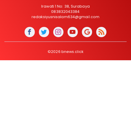
Irawati 1 No: 38, Surabaya
083832043384
redaksiyusnisalam634@gmail.com
©2026 bnews.click