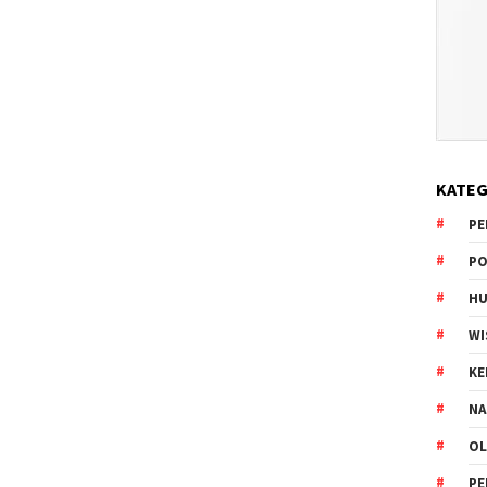
KATEG
PE
PO
HU
WI
K
NA
OL
PE