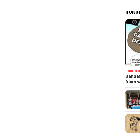
HUKUM
HUKUM D
Dana B
Dimono