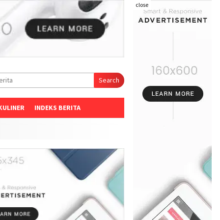
close
Search
KULINER
INDEKS BERITA