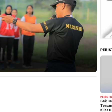
PERIS
PERISTI
Gak Ba
Tersan
Kilat 