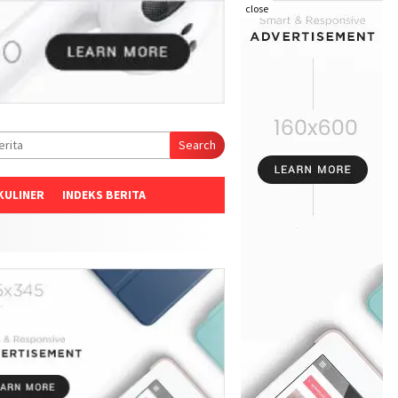
close
Search
KULINER
INDEKS BERITA