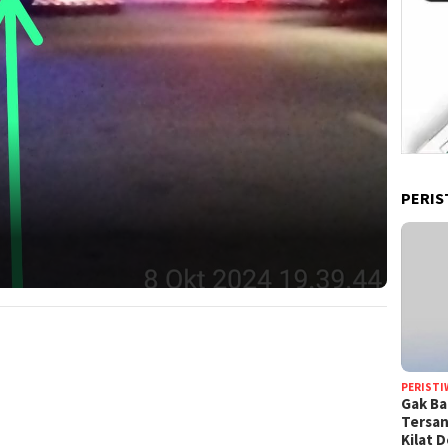
PERIS
PERISTI
Gak Ba
Tersan
Kilat 