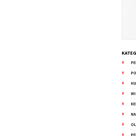
KATEG
PE
PO
HU
WI
K
NA
OL
PE