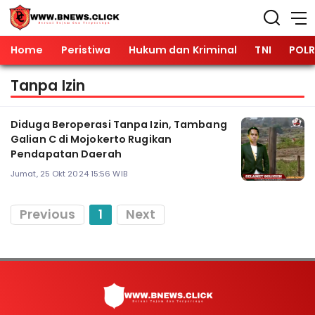
Home
Peristiwa
Hukum dan Kriminal
TNI
POLR
Tanpa Izin
Diduga Beroperasi Tanpa Izin, Tambang
Galian C di Mojokerto Rugikan
Pendapatan Daerah
Jumat, 25 Okt 2024 15:56 WIB
Previous
1
Next