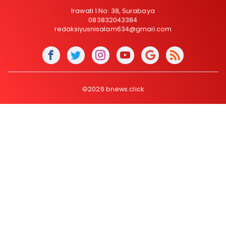
Irawati 1 No: 38, Surabaya
083832043384
redaksiyusnisalam634@gmail.com
©2026 bnews.click