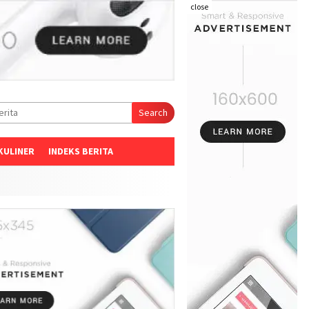
close
Search
KULINER
INDEKS BERITA