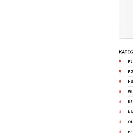
KATEG
PE
PO
HU
WI
K
NA
OL
PE