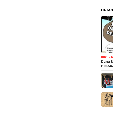
HUKUM
HUKUM D
Dana B
Dimono