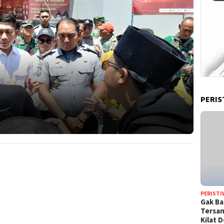
PERIS
PERISTI
Gak Ba
Tersan
Kilat 