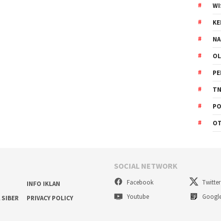
WI
K
NA
OL
PE
TN
PO
O
SOCIAL NETWORK
Facebook
Twitter
INFO IKLAN
Youtube
Googl
 SIBER
PRIVACY POLICY