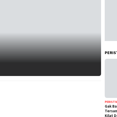
PERIS
PERISTI
Gak Ba
Tersan
Kilat 