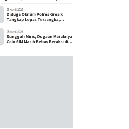
28 April 2025
Diduga Oknum Polres Gresik
Tangkap Lepas Tersangka,
dengan Tebusan Puluhan Juta
25 April 2025
Sungguh Miris, Dugaan Maraknya
Calo SIM Masih Bebas Beraksi di
Satpas Pasuruan