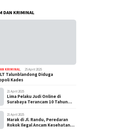
 DAN KRIMINAL
AN KRIMINAL
,
25 April 2025
LT Talunblandong Diduga
poli Kades
21 April 2025
Lima Pelaku Judi Online di
Surabaya Terancam 10 Tahun
Penjara
21 April 2025
Marak di Jl. Randu, Peredaran
Rokok Ilegal Ancam Kesehatan
dan Keuangan Negara