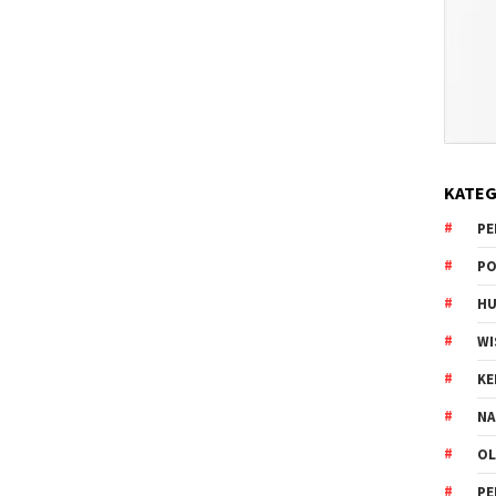
KATEG
PE
PO
HU
WI
K
NA
OL
PE