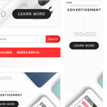
close
Search
KULINER
INDEKS BERITA