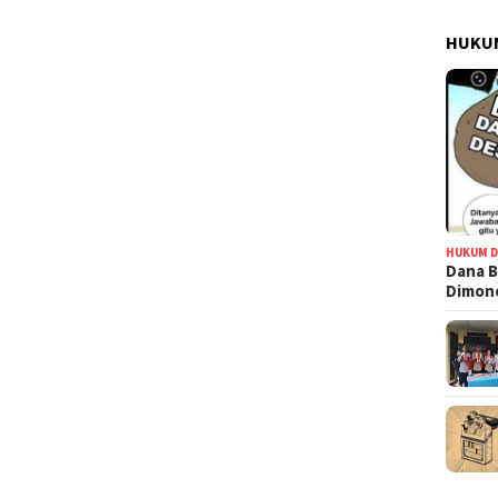
HUKUM
HUKUM D
Dana B
Dimono