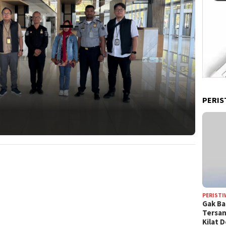
PERIS
PERISTI
Gak Ba
Tersan
Kilat 