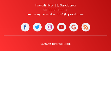
Irawati 1 No: 38, Surabaya
083832043384
redaksiyusnisalam634@gmail.com
©2026 bnews.click