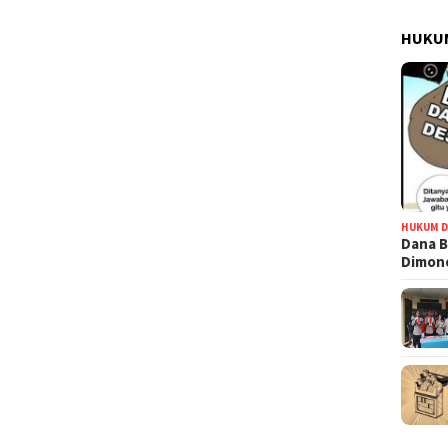
HUKUM
HUKUM D
Dana B
Dimono