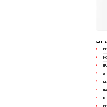
KATEG
PE
PO
HU
WI
K
NA
OL
PE