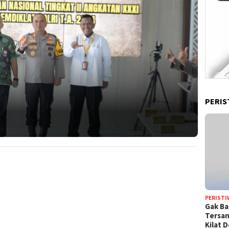
PERIS
PERISTI
Gak Ba
Tersan
Kilat 