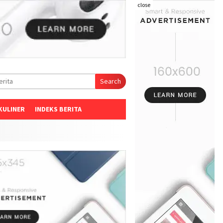
close
Search
KULINER
INDEKS BERITA