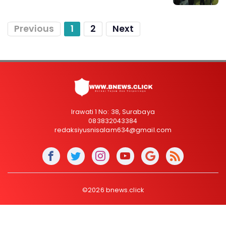
Previous
1
2
Next
Irawati 1 No: 38, Surabaya
083832043384
redaksiyusnisalam634@gmail.com
©2026 bnews.click