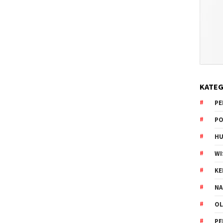
KATEG
PE
PO
HU
WI
K
NA
OL
PE