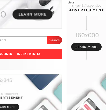
close
Search
KULINER
INDEKS BERITA