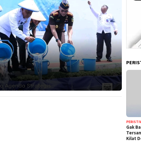
PERIS
PERISTI
Gak Ba
Tersan
Kilat 