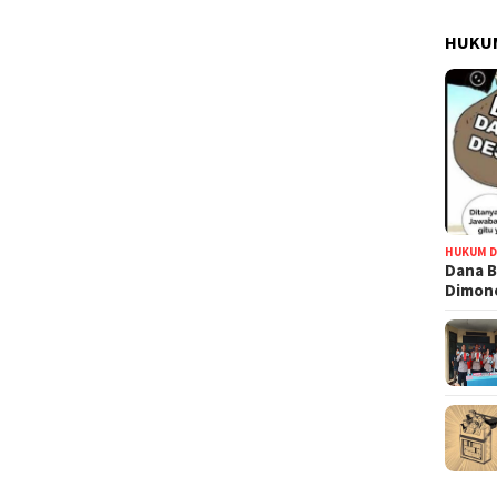
HUKUM
HUKUM D
Dana B
Dimono