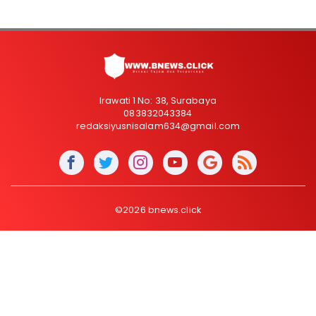
Irawati 1 No: 38, Surabaya
083832043384
redaksiyusnisalam634@gmail.com
©2026 bnews.click