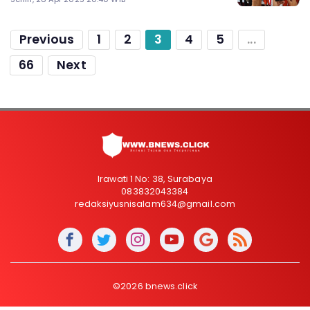
Previous
1
2
3
4
5
...
66
Next
Irawati 1 No: 38, Surabaya
083832043384
redaksiyusnisalam634@gmail.com
©2026 bnews.click