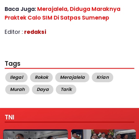
Baca Juga:
Merajalela, Diduga Maraknya
Praktek Calo SIM Di Satpas Sumenep
Editor :
redaksi
Tags
Ilegal
Rokok
Merajalela
Krian
Murah
Daya
Tarik
TNI