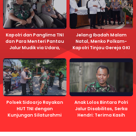
Kapolri dan Panglima TNI
Jelang Ibadah Malam
dan Para Menteri Pantau
Natal, Menko Polkam-
Jalur Mudik via Udara,
Kapolri Tinjau Gereja GKI
Pastikan Lalu Lintas
Samanhudi dan Gereja
Lancar
Immanuel
Polsek Sidoarjo Rayakan
Anak Lolos Bintara Polri
HUT TNI dengan
Jalur Disabilitas, Serka
Kunjungan Silaturahmi
Hendri: Terima Kasih
Kapolri