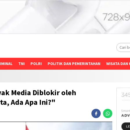
IMINAL
TNI
POLRI
POLITIK DAN PEMERINTAHAN
WISATA DAN 
k Media Diblokir oleh
a, Ada Apa Ini?"