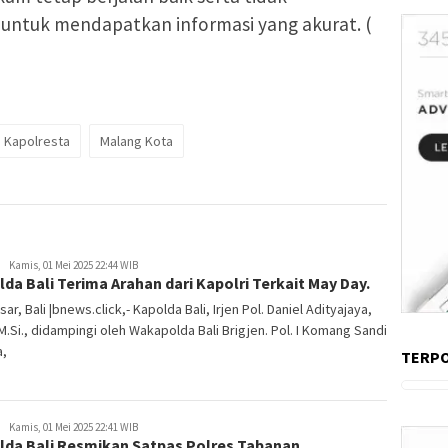
ntuk mendapatkan informasi yang akurat. (
Kapolresta
Malang Kota
Kamis, 01 Mei 2025 22:44 WIB
da Bali Terima Arahan dari Kapolri Terkait May Day.
ar, Bali |bnews.click,- Kapolda Bali, Irjen Pol. Daniel Adityajaya,
, M.Si., didampingi oleh Wakapolda Bali Brigjen. Pol. I Komang Sandi
a,
TERP
Kamis, 01 Mei 2025 22:41 WIB
lda Bali Resmikan Satpas Polres Tabanan