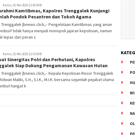
Kamis, 01 Mei 2025 12:56 WIB
turahmi Kamtibmas, Kapolres Trenggalek Kunjungi
mlah Pondok Pesantren dan Tokoh Agama
s Trenggalek |bnews.click,– Pengelolaan Kamtibmas yang aman
ndusif tidak hanya menjadi monopoli jajaran kepolisian, namun
ak lepas dari peran s
KATEG
Kamis, 01 Mei 2025 12:53 WIB
at Sinergitas Polri dan Perhutani, Kapolres
PE
ggalek Siap Dukung Pengamanan Kawasan Hutan
PO
 Trenggalek |bnews.click,– Kepala Kepolisian Resor Trenggalek
idwan Maliki, S.H., S.I.K., M.I.K. bersama sejumlah pejabat utama
HU
mbut hangat k
WI
K
NA
OL
PE