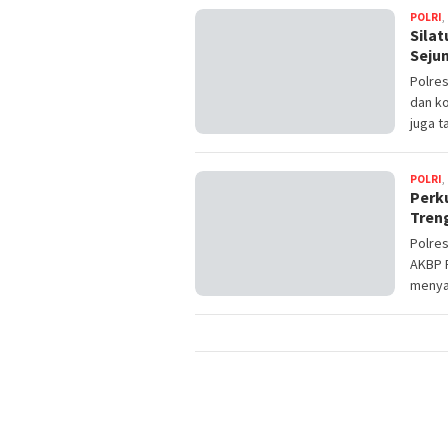
POLRI
,
Sila
Seju
Polre
dan ko
juga t
POLRI
,
Perku
Tren
Polres
AKBP R
menya