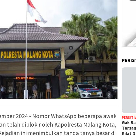
PERIS
ember 2024 - Nomor WhatsApp beberapa awak
PERISTI
Gak Ba
an telah diblokir oleh Kapolresta Malang Kota,
Tersan
jadian ini menimbulkan tanda tanya besar di
Kilat 