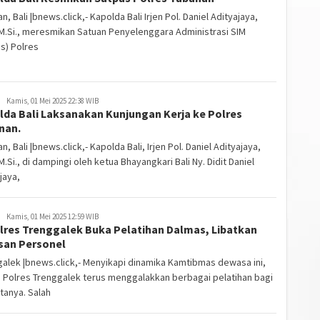
n, Bali |bnews.click,- Kapolda Bali Irjen Pol. Daniel Adityajaya,
, M.Si., meresmikan Satuan Penyelenggara Administrasi SIM
s) Polres
Kamis, 01 Mei 2025 22:38 WIB
lda Bali Laksanakan Kunjungan Kerja ke Polres
nan.
n, Bali |bnews.click,- Kapolda Bali, Irjen Pol. Daniel Adityajaya,
, M.Si., di dampingi oleh ketua Bhayangkari Bali Ny. Didit Daniel
jaya,
Kamis, 01 Mei 2025 12:59 WIB
lres Trenggalek Buka Pelatihan Dalmas, Libatkan
san Personel
alek |bnews.click,- Menyikapi dinamika Kamtibmas dewasa ini,
n Polres Trenggalek terus menggalakkan berbagai pelatihan bagi
tanya. Salah