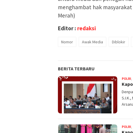
menghambat hak masyarakat u
Merah)
Editor :
redaksi
Nomor
Awak Media
Diblokir
BERITA TERBARU
POLRI
,
Kapol
Denpas
S.I.K.
Arsan
POLRI
,
Kapo