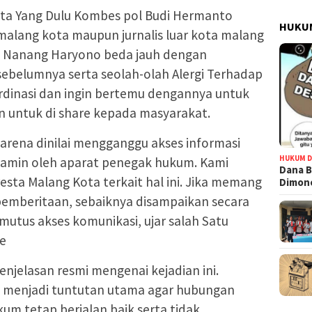
ta Yang Dulu Kombes pol Budi Hermanto
HUKUM
 malang kota maupun jurnalis luar kota malang
 Nanang Haryono beda jauh dengan
sebelumnya serta seolah-olah Alergi Terhadap
dinasi dan ingin bertemu dengannya untuk
n untuk di share kepada masyarakat.
karena dinilai mengganggu akses informasi
HUKUM D
ijamin oleh aparat penegak hukum. Kami
Dana B
resta Malang Kota terkait hal ini. Jika memang
Dimono
emberitaan, sebaiknya disampaikan secara
utus akses komunikasi, ujar salah Satu
ne
jelasan resmi mengenai kejadian ini.
i menjadi tuntutan utama agar hubungan
m tetap berjalan baik serta tidak