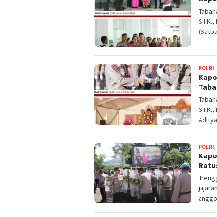
Tabana
S.I.K.
(Satpa
POLRI
,
Kapo
Taba
Tabana
S.I.K.
Aditya
POLRI
,
Kapo
Ratu
Trengg
jajara
anggo