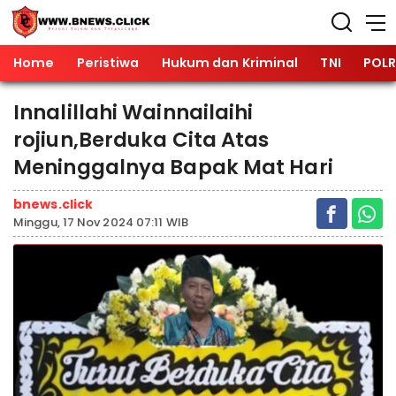
Home
Peristiwa
Hukum dan Kriminal
TNI
POLR
Innalillahi Wainnailaihi
rojiun,Berduka Cita Atas
Meninggalnya Bapak Mat Hari
bnews.click
Minggu, 17 Nov 2024 07:11 WIB