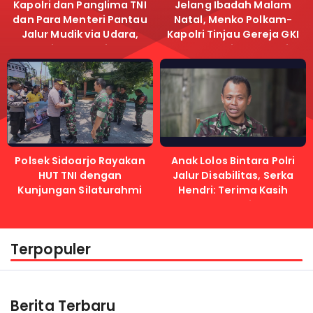
Kapolri dan Panglima TNI
Jelang Ibadah Malam
dan Para Menteri Pantau
Natal, Menko Polkam-
Jalur Mudik via Udara,
Kapolri Tinjau Gereja GKI
Pastikan Lalu Lintas
Samanhudi dan Gereja
Lancar
Immanuel
Polsek Sidoarjo Rayakan
Anak Lolos Bintara Polri
HUT TNI dengan
Jalur Disabilitas, Serka
Kunjungan Silaturahmi
Hendri: Terima Kasih
Kapolri
Terpopuler
Berita Terbaru