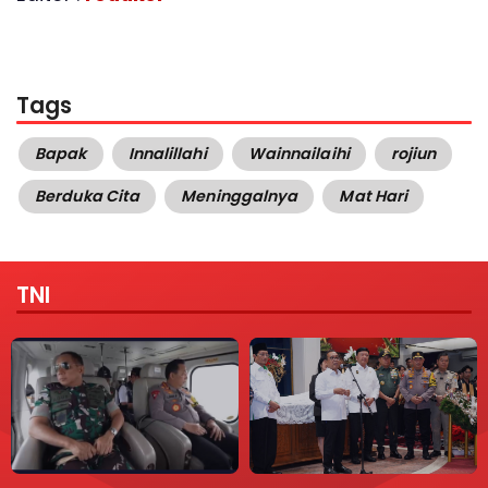
Tags
Bapak
Innalillahi
Wainnailaihi
rojiun
Berduka Cita
Meninggalnya
Mat Hari
TNI