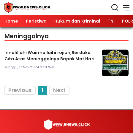
Home
Peristiwa
Hukum dan Kriminal
TNI
POLR
Meninggalnya
Innalillahi Wainnailaihi rojiun,Berduka
Cita Atas Meninggalnya Bapak Mat Hari
Minggu, 17 Nov 2024 07:11 WIB
Previous
1
Next