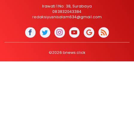
Irawati 1 No: 38, Surabaya
083832043384
redaksiyusnisalam634@gmail.com
©2026 bnews.click