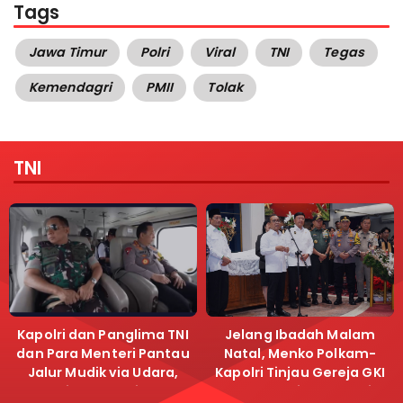
Tags
Jawa Timur
Polri
Viral
TNI
Tegas
Kemendagri
PMII
Tolak
TNI
Kapolri dan Panglima TNI
Jelang Ibadah Malam
dan Para Menteri Pantau
Natal, Menko Polkam-
Jalur Mudik via Udara,
Kapolri Tinjau Gereja GKI
Pastikan Lalu Lintas
Samanhudi dan Gereja