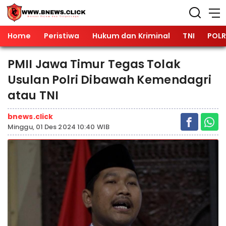
Home
Peristiwa
Hukum dan Kriminal
TNI
POLR
PMII Jawa Timur Tegas Tolak
Usulan Polri Dibawah Kemendagri
atau TNI
bnews.click
Minggu, 01 Des 2024 10:40 WIB