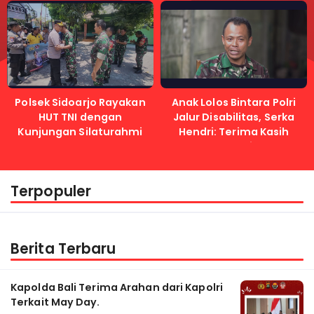
Lancar
Immanuel
Polsek Sidoarjo Rayakan
Anak Lolos Bintara Polri
HUT TNI dengan
Jalur Disabilitas, Serka
Kunjungan Silaturahmi
Hendri: Terima Kasih
Kapolri
Terpopuler
Berita Terbaru
Kapolda Bali Terima Arahan dari Kapolri
Terkait May Day.