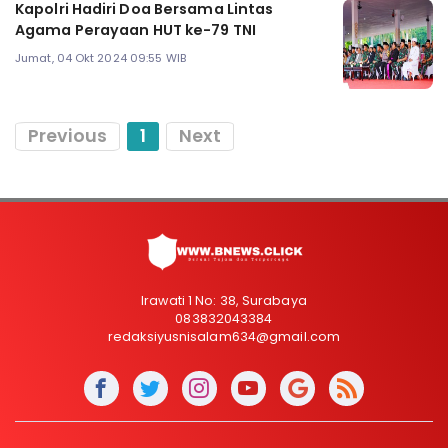
Kapolri Hadiri Doa Bersama Lintas
Agama Perayaan HUT ke-79 TNI
Jumat, 04 Okt 2024 09:55 WIB
Previous
1
Next
Irawati 1 No: 38, Surabaya
083832043384
redaksiyusnisalam634@gmail.com