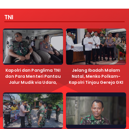
TNI
Kapolri dan Panglima TNI
Jelang Ibadah Malam
dan Para Menteri Pantau
Natal, Menko Polkam-
Jalur Mudik via Udara,
Kapolri Tinjau Gereja GKI
Pastikan Lalu Lintas
Samanhudi dan Gereja
Lancar
Immanuel