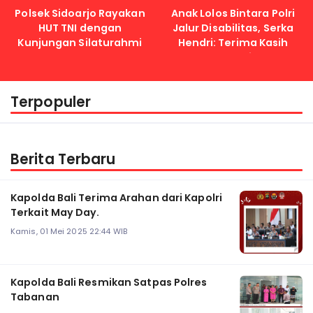
Polsek Sidoarjo Rayakan
Anak Lolos Bintara Polri
HUT TNI dengan
Jalur Disabilitas, Serka
Kunjungan Silaturahmi
Hendri: Terima Kasih
Kapolri
Terpopuler
Berita Terbaru
Kapolda Bali Terima Arahan dari Kapolri
Terkait May Day.
Kamis, 01 Mei 2025 22:44 WIB
Kapolda Bali Resmikan Satpas Polres
Tabanan