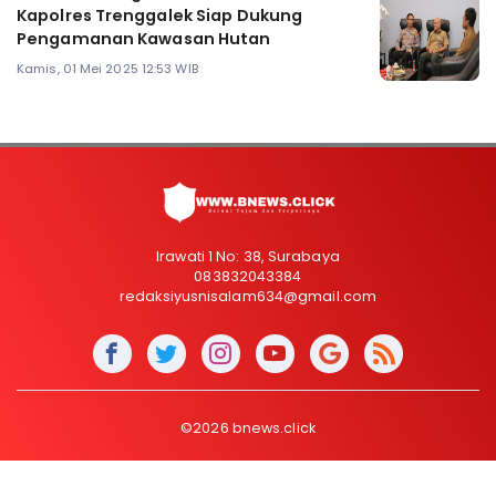
Kapolres Trenggalek Siap Dukung
Pengamanan Kawasan Hutan
Kamis, 01 Mei 2025 12:53 WIB
Irawati 1 No: 38, Surabaya
083832043384
redaksiyusnisalam634@gmail.com
©2026 bnews.click