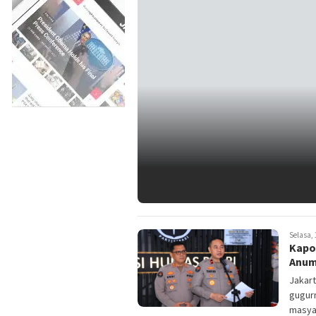
Selasa, 
Kapo
Anum
Jakar
gugurn
masyar