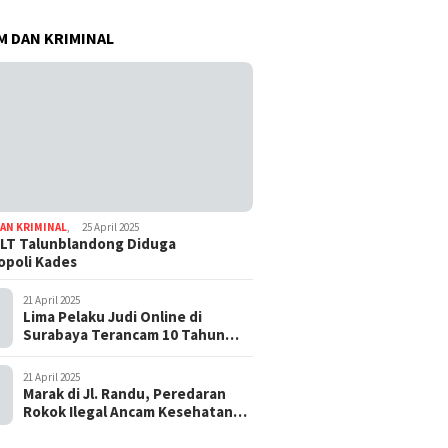
 DAN KRIMINAL
AN KRIMINAL
,
25 April 2025
LT Talunblandong Diduga
poli Kades
21 April 2025
Lima Pelaku Judi Online di
Surabaya Terancam 10 Tahun
Penjara
21 April 2025
Marak di Jl. Randu, Peredaran
Rokok Ilegal Ancam Kesehatan
dan Keuangan Negara