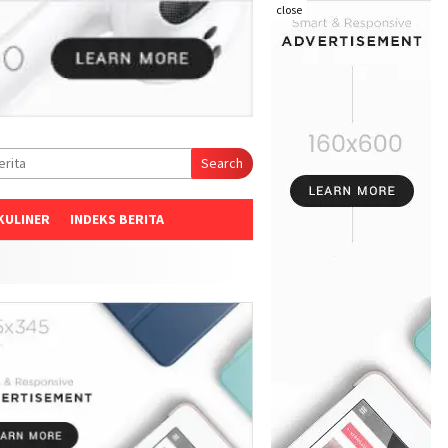
close
Search
KULINER
INDEKS BERITA