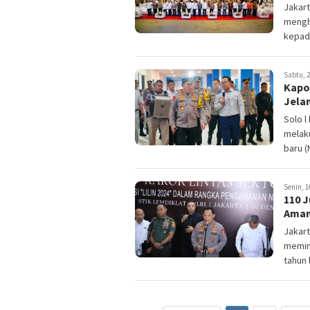
Jakart
mengha
kepada
Sabtu, 2
Kapol
Jela
Solo l
melak
baru (N
Senin, 1
110 J
Aman
Jakart
memimp
tahun b