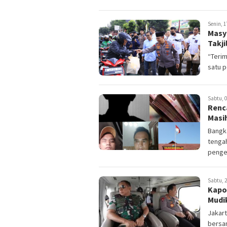
Senin, 1
Masy
Takji
“Terim
satu p
Sabtu, 0
Renc
Masi
Bangka
tenga
penged
Sabtu, 2
Kapol
Mudik
Jakart
bersam