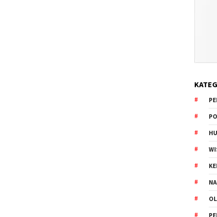
KATEG
PE
PO
HU
WI
K
NA
OL
PE