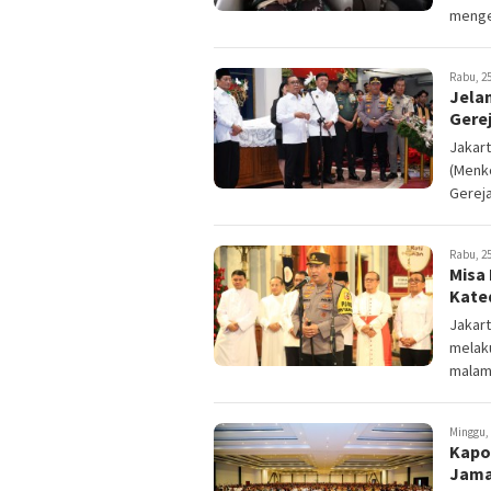
mengec
Rabu, 25
Jela
Gere
Jakart
(Menk
Gereja
Rabu, 25
Misa
Kate
Jakart
melak
malam 
Minggu, 
Kapol
Jama