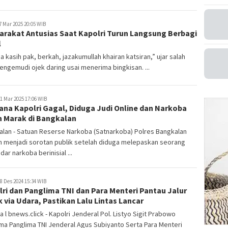
7 Mar 2025 20:05 WIB
arakat Antusias Saat Kapolri Turun Langsung Berbagi
l
a kasih pak, berkah, jazakumullah khairan katsiran,” ujar salah
engemudi ojek daring usai menerima bingkisan. ...
1 Mar 2025 17:06 WIB
ana Kapolri Gagal, Diduga Judi Online dan Narkoba
h Marak di Bangkalan
lan - Satuan Reserse Narkoba (Satnarkoba) Polres Bangkalan
h menjadi sorotan publik setelah diduga melepaskan seorang
ar narkoba berinisial ...
8 Des 2024 15:34 WIB
ri dan Panglima TNI dan Para Menteri Pantau Jalur
 via Udara, Pastikan Lalu Lintas Lancar
a l bnews.click - Kapolri Jenderal Pol. Listyo Sigit Prabowo
a Panglima TNI Jenderal Agus Subiyanto Serta Para Menteri