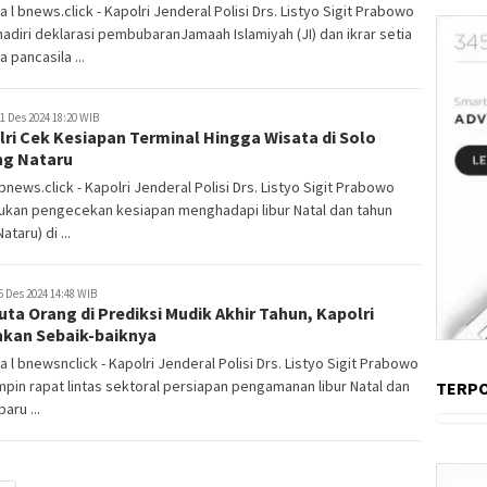
a l bnews.click - Kapolri Jenderal Polisi Drs. Listyo Sigit Prabowo
diri deklarasi pembubaranJamaah Islamiyah (JI) dan ikrar setia
 pancasila ...
1 Des 2024 18:20 WIB
ri Cek Kesiapan Terminal Hingga Wisata di Solo
ng Nataru
 bnews.click - Kapolri Jenderal Polisi Drs. Listyo Sigit Prabowo
ukan pengecekan kesiapan menghadapi libur Natal dan tahun
ataru) di ...
6 Des 2024 14:48 WIB
uta Orang di Prediksi Mudik Akhir Tahun, Kapolri
kan Sebaik-baiknya
a l bnewsnclick - Kapolri Jenderal Polisi Drs. Listyo Sigit Prabowo
in rapat lintas sektoral persiapan pengamanan libur Natal dan
TERP
aru ...