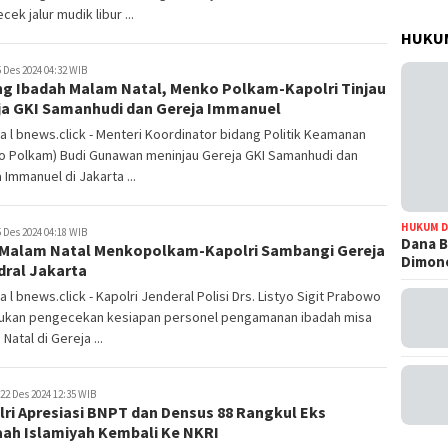
ek jalur mudik libur ...
HUKUM
 Des 2024 04:32 WIB
ng Ibadah Malam Natal, Menko Polkam-Kapolri Tinjau
ja GKI Samanhudi dan Gereja Immanuel
a l bnews.click - Menteri Koordinator bidang Politik Keamanan
o Polkam) Budi Gunawan meninjau Gereja GKI Samanhudi dan
 Immanuel di Jakarta ...
HUKUM D
 Des 2024 04:18 WIB
Dana B
 Malam Natal Menkopolkam-Kapolri Sambangi Gereja
Dimono
dral Jakarta
a l bnews.click - Kapolri Jenderal Polisi Drs. Listyo Sigit Prabowo
ukan pengecekan kesiapan personel pengamanan ibadah misa
Natal di Gereja ...
22 Des 2024 12:35 WIB
ri Apresiasi BNPT dan Densus 88 Rangkul Eks
ah Islamiyah Kembali Ke NKRI