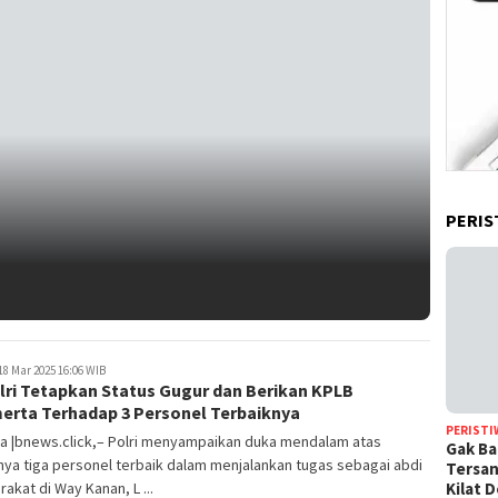
PERIS
18 Mar 2025 16:06 WIB
lri Tetapkan Status Gugur dan Berikan KPLB
erta Terhadap 3 Personel Terbaiknya
PERISTI
ta |bnews.click,– Polri menyampaikan duka mendalam atas
Gak Ba
ya tiga personel terbaik dalam menjalankan tugas sebagai abdi
Tersan
Kilat 
akat di Way Kanan, L ...