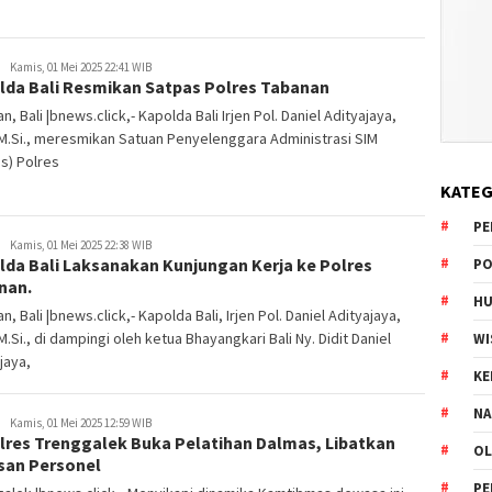
Kamis, 01 Mei 2025 22:41 WIB
lda Bali Resmikan Satpas Polres Tabanan
n, Bali |bnews.click,- Kapolda Bali Irjen Pol. Daniel Adityajaya,
, M.Si., meresmikan Satuan Penyelenggara Administrasi SIM
s) Polres
KATEG
PE
Kamis, 01 Mei 2025 22:38 WIB
lda Bali Laksanakan Kunjungan Kerja ke Polres
PO
nan.
HU
n, Bali |bnews.click,- Kapolda Bali, Irjen Pol. Daniel Adityajaya,
, M.Si., di dampingi oleh ketua Bhayangkari Bali Ny. Didit Daniel
WI
jaya,
K
NA
Kamis, 01 Mei 2025 12:59 WIB
lres Trenggalek Buka Pelatihan Dalmas, Libatkan
OL
san Personel
PE