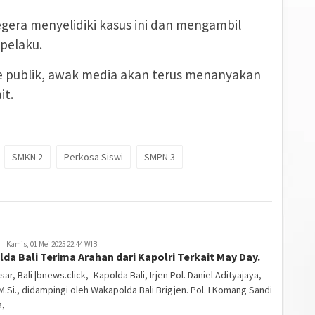
egera menyelidiki kasus ini dan mengambil
pelaku.
 ke publik, awak media akan terus menanyakan
it.
SMKN 2
Perkosa Siswi
SMPN 3
Kamis, 01 Mei 2025 22:44 WIB
da Bali Terima Arahan dari Kapolri Terkait May Day.
ar, Bali |bnews.click,- Kapolda Bali, Irjen Pol. Daniel Adityajaya,
, M.Si., didampingi oleh Wakapolda Bali Brigjen. Pol. I Komang Sandi
a,