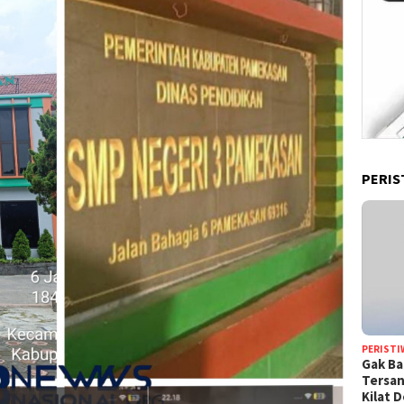
PERIS
PERISTI
Gak Ba
Tersan
Kilat 