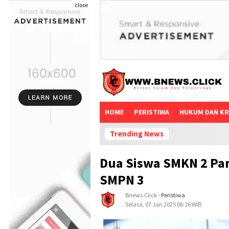
close
HOME
PERISTIWA
HUKUM DAN KR
Trending News
Dua Siswa SMKN 2 Pa
SMPN 3
Bnews.click
-
Peristiwa
Selasa, 07 Jan 2025 06:16 WIB