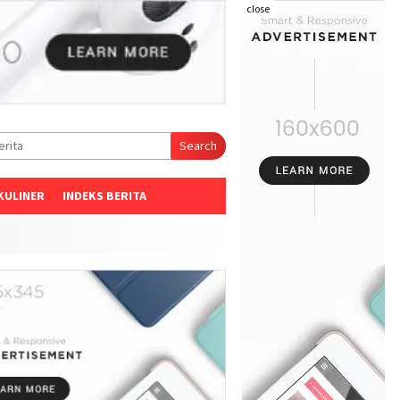
close
Search
KULINER
INDEKS BERITA