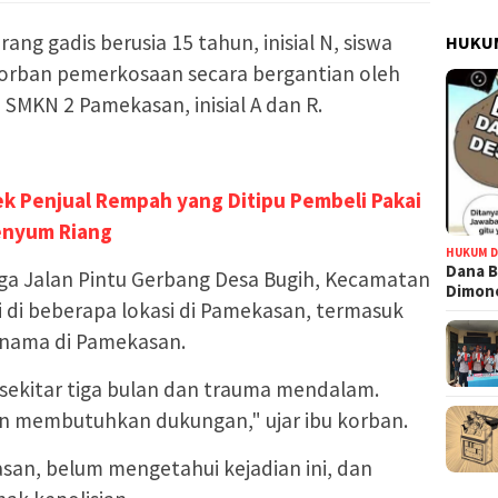
rang gadis berusia 15 tahun, inisial N, siswa
HUKUM
orban pemerkosaan secara bergantian oleh
 SMKN 2 Pamekasan, inisial A dan R.
ek Penjual Rempah yang Ditipu Pembeli Pakai
enyum Riang
HUKUM D
Dana B
rga Jalan Pintu Gerbang Desa Bugih, Kecamatan
Dimono
di di beberapa lokasi di Pamekasan, termasuk
rnama di Pamekasan.
ekitar tiga bulan dan trauma mendalam.
an membutuhkan dukungan," ujar ibu korban.
san, belum mengetahui kejadian ini, dan