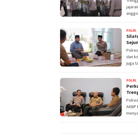
Trengg
jajara
anggo
POLRI
,
Sila
Seju
Polre
dan ko
juga t
POLRI
,
Perku
Tren
Polres
AKBP R
menya