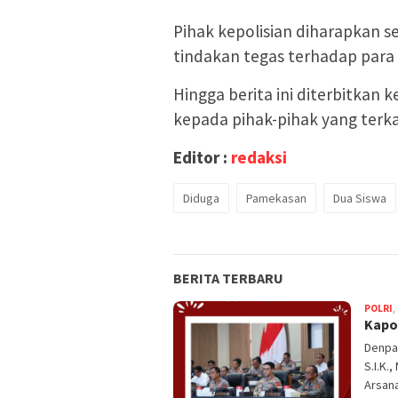
Pihak kepolisian diharapkan s
tindakan tegas terhadap para 
Hingga berita ini diterbitkan
kepada pihak-pihak yang terka
Editor :
redaksi
Diduga
Pamekasan
Dua Siswa
BERITA TERBARU
POLRI
,
Kapol
Denpas
S.I.K.
Arsan