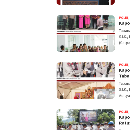
POLRI
,
Kapo
Tabana
S.I.K.
(Satpa
POLRI
,
Kapo
Taba
Tabana
S.I.K.
Aditya
POLRI
,
Kapo
Ratu