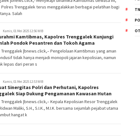
alek |bnews.click,- Menyikapi dinamika Kamtibmas dewasa ini,
n Polres Trenggalek terus menggalakkan berbagai pelatihan bagi
TN
tanya. Salah
PO
O
Kamis, 01 Mei 2025 12:56 WIB
turahmi Kamtibmas, Kapolres Trenggalek Kunjungi
mlah Pondok Pesantren dan Tokoh Agama
s Trenggalek |bnews.click,– Pengelolaan Kamtibmas yang aman
ndusif tidak hanya menjadi monopoli jajaran kepolisian, namun
ak lepas dari peran s
Kamis, 01 Mei 2025 12:53 WIB
at Sinergitas Polri dan Perhutani, Kapolres
ggalek Siap Dukung Pengamanan Kawasan Hutan
 Trenggalek |bnews.click,– Kepala Kepolisian Resor Trenggalek
idwan Maliki, S.H., S.I.K., M.I.K. bersama sejumlah pejabat utama
mbut hangat k