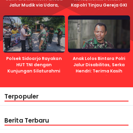
Jalur Mudik via Udara,
Kapolri Tinjau Gereja GKI
Pastikan Lalu Lintas
Samanhudi dan Gereja
Lancar
Immanuel
Polsek Sidoarjo Rayakan
Anak Lolos Bintara Polri
HUT TNI dengan
Jalur Disabilitas, Serka
Kunjungan Silaturahmi
Hendri: Terima Kasih
Kapolri
Terpopuler
Berita Terbaru