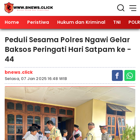
Home
Peristiwa
Hukum dan Kriminal
TNI
POLR
Peduli Sesama Polres Ngawi Gelar
Baksos Peringati Hari Satpam ke -
44
bnews.click
Selasa, 07 Jan 2025 16:48 WIB