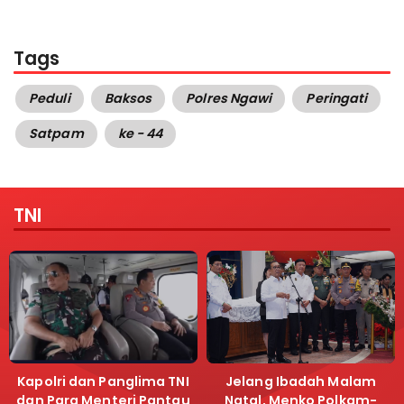
Tags
Peduli
Baksos
Polres Ngawi
Peringati
Satpam
ke - 44
TNI
Kapolri dan Panglima TNI
Jelang Ibadah Malam
dan Para Menteri Pantau
Natal, Menko Polkam-