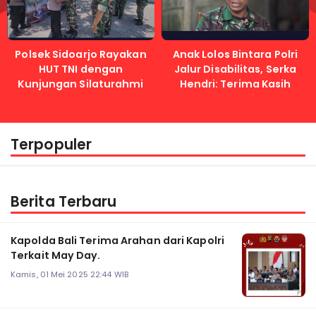
Polsek Sidoarjo Rayakan
Anak Lolos Bintara Polri
HUT TNI dengan
Jalur Disabilitas, Serka
Kunjungan Silaturahmi
Hendri: Terima Kasih
Kapolri
Terpopuler
Berita Terbaru
Kapolda Bali Terima Arahan dari Kapolri
Terkait May Day.
Kamis, 01 Mei 2025 22:44 WIB