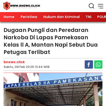
Home
Peristiwa
Hukum dan Kriminal
TNI
POLR
Dugaan Pungli dan Peredaran
Narkoba Di Lapas Pamekasan
Kelas ll A, Mantan Napi Sebut Dua
Petugas Terlibat
bnews.click
Sabtu, 08 Feb 2025 13:44 WIB