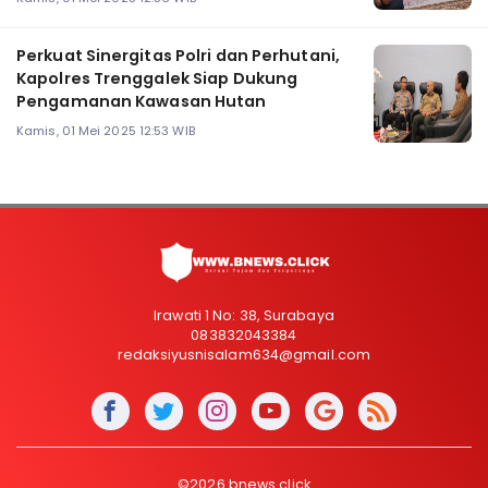
Perkuat Sinergitas Polri dan Perhutani,
Kapolres Trenggalek Siap Dukung
Pengamanan Kawasan Hutan
Kamis, 01 Mei 2025 12:53 WIB
Irawati 1 No: 38, Surabaya
083832043384
redaksiyusnisalam634@gmail.com
©2026 bnews.click