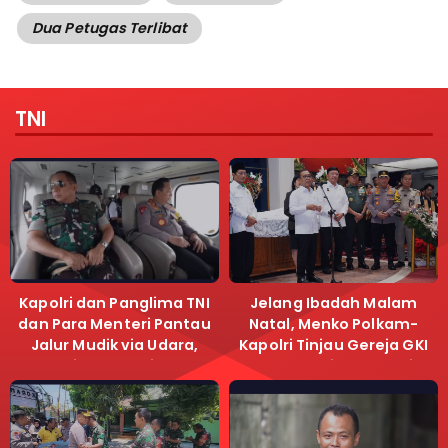
Dua Petugas Terlibat
TNI
Kapolri dan Panglima TNI
Jelang Ibadah Malam
dan Para Menteri Pantau
Natal, Menko Polkam-
Jalur Mudik via Udara,
Kapolri Tinjau Gereja GKI
Pastikan Lalu Lintas
Samanhudi dan Gereja
Lancar
Immanuel