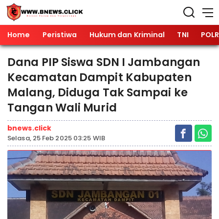
Home
Peristiwa
Hukum dan Kriminal
TNI
POLR
Dana PIP Siswa SDN I Jambangan
Kecamatan Dampit Kabupaten
Malang, Diduga Tak Sampai ke
Tangan Wali Murid
bnews.click
Selasa, 25 Feb 2025 03:25 WIB