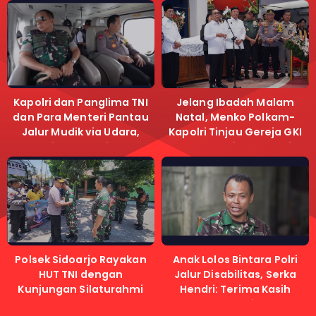
Kapolri dan Panglima TNI
Jelang Ibadah Malam
dan Para Menteri Pantau
Natal, Menko Polkam-
Jalur Mudik via Udara,
Kapolri Tinjau Gereja GKI
Pastikan Lalu Lintas
Samanhudi dan Gereja
Lancar
Immanuel
Polsek Sidoarjo Rayakan
Anak Lolos Bintara Polri
HUT TNI dengan
Jalur Disabilitas, Serka
Kunjungan Silaturahmi
Hendri: Terima Kasih
Kapolri