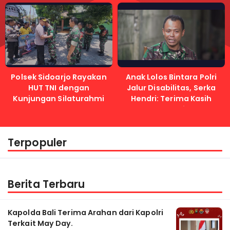
Lancar
Immanuel
Polsek Sidoarjo Rayakan
Anak Lolos Bintara Polri
HUT TNI dengan
Jalur Disabilitas, Serka
Kunjungan Silaturahmi
Hendri: Terima Kasih
Kapolri
Terpopuler
Berita Terbaru
Kapolda Bali Terima Arahan dari Kapolri
Terkait May Day.