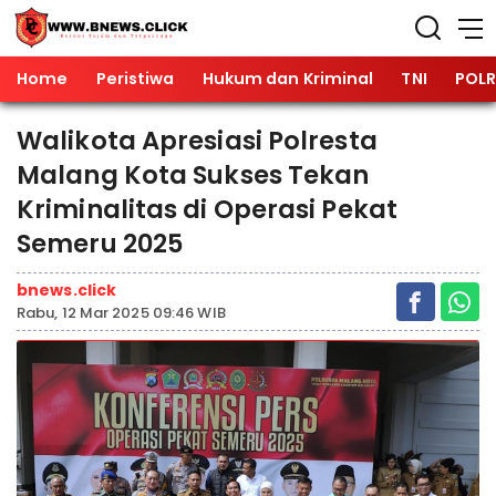
Home
Peristiwa
Hukum dan Kriminal
TNI
POLR
Walikota Apresiasi Polresta
Malang Kota Sukses Tekan
Kriminalitas di Operasi Pekat
Semeru 2025
bnews.click
Rabu, 12 Mar 2025 09:46 WIB