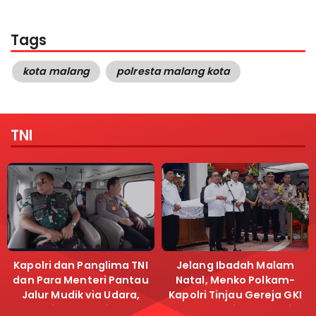
Tags
kota malang
polresta malang kota
TNI
Kapolri dan Panglima TNI
Jelang Ibadah Malam
dan Para Menteri Pantau
Natal, Menko Polkam-
Jalur Mudik via Udara,
Kapolri Tinjau Gereja GKI
Pastikan Lalu Lintas
Samanhudi dan Gereja