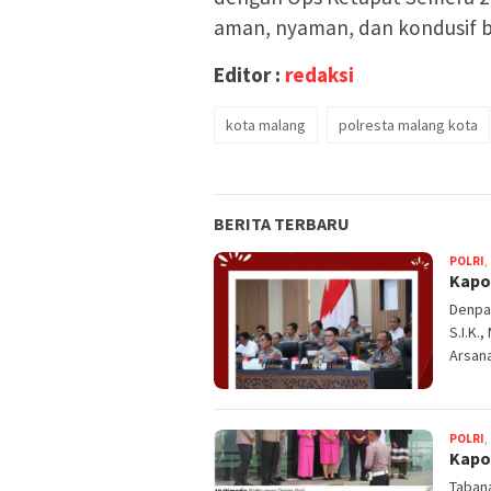
aman, nyaman, dan kondusif ba
Editor :
redaksi
kota malang
polresta malang kota
BERITA TERBARU
POLRI
,
Kapol
Denpas
S.I.K.
Arsan
POLRI
,
Kapo
Tabana