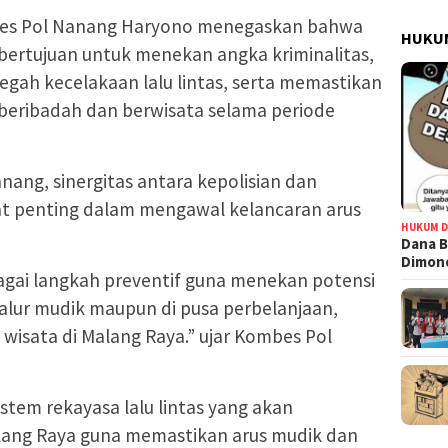
bes Pol Nanang Haryono menegaskan bahwa
HUKUM
bertujuan untuk menekan angka kriminalitas,
ah kecelakaan lalu lintas, serta memastikan
eribadah dan berwisata selama periode
ang, sinergitas antara kepolisian dan
gat penting dalam mengawal kelancaran arus
HUKUM D
Dana B
Dimono
gai langkah preventif guna menekan potensi
alur mudik maupun di pusa perbelanjaan,
wisata di Malang Raya.” ujar Kombes Pol
istem rekayasa lalu lintas yang akan
alang Raya guna memastikan arus mudik dan