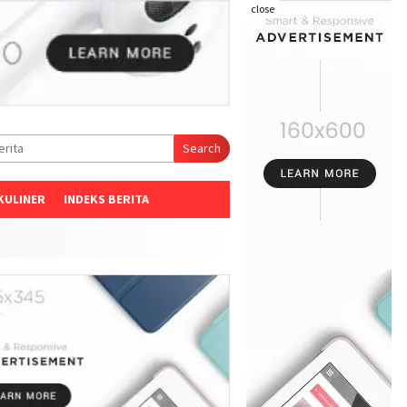
close
Search
KULINER
INDEKS BERITA