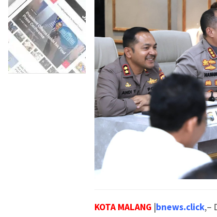
KOTA MALANG
|
bnews.click
,–