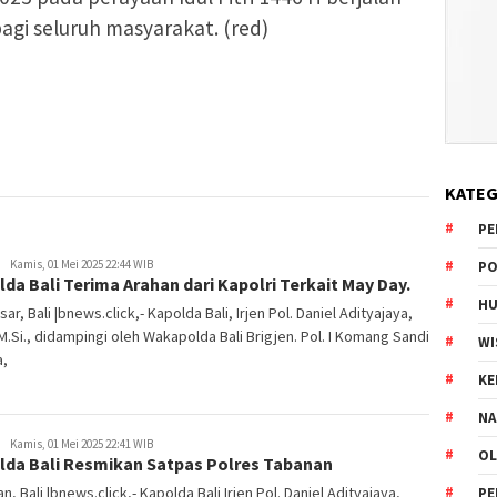
gi seluruh masyarakat. (red)
KATEG
PE
Kamis, 01 Mei 2025 22:44 WIB
PO
da Bali Terima Arahan dari Kapolri Terkait May Day.
HU
ar, Bali |bnews.click,- Kapolda Bali, Irjen Pol. Daniel Adityajaya,
, M.Si., didampingi oleh Wakapolda Bali Brigjen. Pol. I Komang Sandi
WI
a,
K
NA
Kamis, 01 Mei 2025 22:41 WIB
OL
lda Bali Resmikan Satpas Polres Tabanan
n, Bali |bnews.click,- Kapolda Bali Irjen Pol. Daniel Adityajaya,
PE