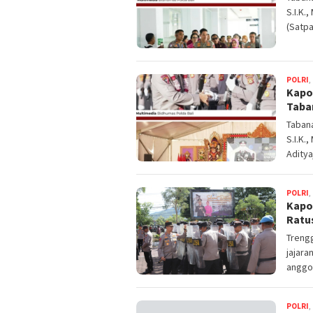
S.I.K.
(Satpa
POLRI
,
Kapo
Taba
Tabana
S.I.K.
Aditya
POLRI
,
Kapo
Ratu
Trengg
jajara
anggo
POLRI
,