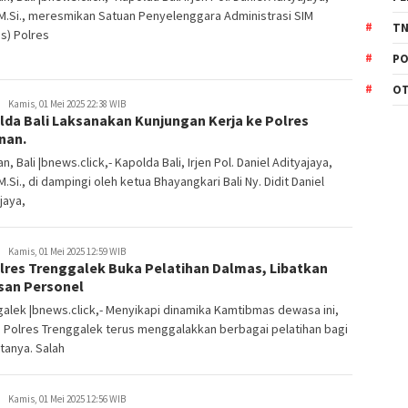
, M.Si., meresmikan Satuan Penyelenggara Administrasi SIM
TN
s) Polres
PO
O
Kamis, 01 Mei 2025 22:38 WIB
lda Bali Laksanakan Kunjungan Kerja ke Polres
nan.
n, Bali |bnews.click,- Kapolda Bali, Irjen Pol. Daniel Adityajaya,
, M.Si., di dampingi oleh ketua Bhayangkari Bali Ny. Didit Daniel
jaya,
Kamis, 01 Mei 2025 12:59 WIB
lres Trenggalek Buka Pelatihan Dalmas, Libatkan
san Personel
alek |bnews.click,- Menyikapi dinamika Kamtibmas dewasa ini,
n Polres Trenggalek terus menggalakkan berbagai pelatihan bagi
tanya. Salah
Kamis, 01 Mei 2025 12:56 WIB