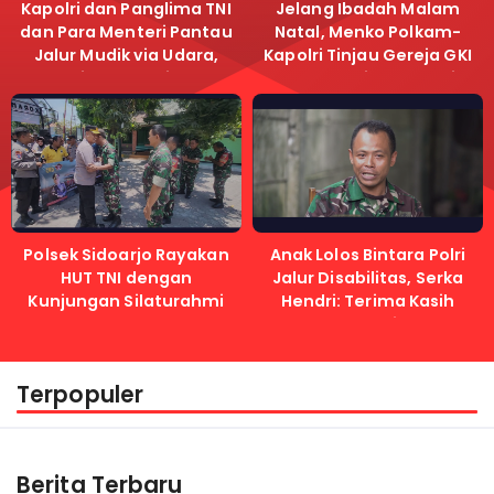
Kapolri dan Panglima TNI
Jelang Ibadah Malam
dan Para Menteri Pantau
Natal, Menko Polkam-
Jalur Mudik via Udara,
Kapolri Tinjau Gereja GKI
Pastikan Lalu Lintas
Samanhudi dan Gereja
Lancar
Immanuel
Polsek Sidoarjo Rayakan
Anak Lolos Bintara Polri
HUT TNI dengan
Jalur Disabilitas, Serka
Kunjungan Silaturahmi
Hendri: Terima Kasih
Kapolri
Terpopuler
Berita Terbaru