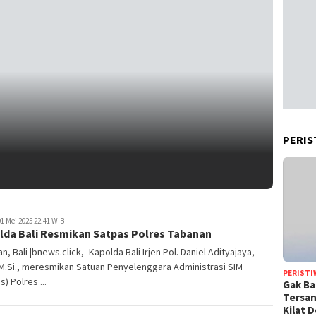
PERIS
1 Mei 2025 22:41 WIB
lda Bali Resmikan Satpas Polres Tabanan
n, Bali |bnews.click,- Kapolda Bali Irjen Pol. Daniel Adityajaya,
, M.Si., meresmikan Satuan Penyelenggara Administrasi SIM
PERISTI
s) Polres ...
Gak Ba
Tersan
Kilat 