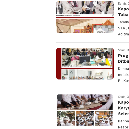
Kamis, 0
Kapo
Taba
Tabana
S.I.K.
Adityaj
Senin, 2
Prog
Ditbi
Denpas
melaks
Pt. Ku
Senin, 2
Kapol
Kary
Sele
Denpas
Resor 