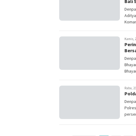
Bali
Denpas
Aditya
Komang
Kamis, 2
Perin
Bers
Denpas
Bhayan
Bhayan
Rabu, 23
Pold
Denpas
Polre
perse