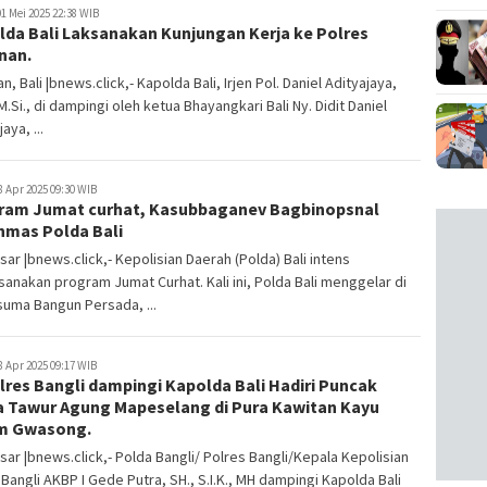
1 Mei 2025 22:38 WIB
lda Bali Laksanakan Kunjungan Kerja ke Polres
nan.
n, Bali |bnews.click,- Kapolda Bali, Irjen Pol. Daniel Adityajaya,
, M.Si., di dampingi oleh ketua Bhayangkari Bali Ny. Didit Daniel
aya, ...
8 Apr 2025 09:30 WIB
ram Jumat curhat, Kasubbaganev Bagbinopsnal
nmas Polda Bali
ar |bnews.click,- Kepolisian Daerah (Polda) Bali intens
anakan program Jumat Curhat. Kali ini, Polda Bali menggelar di
suma Bangun Persada, ...
8 Apr 2025 09:17 WIB
res Bangli dampingi Kapolda Bali Hadiri Puncak
a Tawur Agung Mapeselang di Pura Kawitan Kayu
m Gwasong.
ar |bnews.click,- Polda Bangli/ Polres Bangli/Kepala Kepolisian
Bangli AKBP I Gede Putra, SH., S.I.K., MH dampingi Kapolda Bali