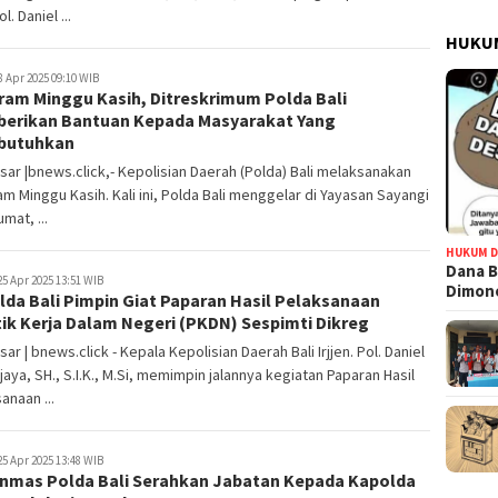
ol. Daniel ...
HUKUM
8 Apr 2025 09:10 WIB
ram Minggu Kasih, Ditreskrimum Polda Bali
erikan Bantuan Kepada Masyarakat Yang
butuhkan
ar |bnews.click,- Kepolisian Daerah (Polda) Bali melaksanakan
m Minggu Kasih. Kali ini, Polda Bali menggelar di Yayasan Sayangi
umat, ...
HUKUM D
Dana B
5 Apr 2025 13:51 WIB
Dimono
da Bali Pimpin Giat Paparan Hasil Pelaksanaan
ik Kerja Dalam Negeri (PKDN) Sespimti Dikreg
ar | bnews.click - Kepala Kepolisian Daerah Bali Irjjen. Pol. Daniel
jaya, SH., S.I.K., M.Si, memimpin jalannya kegiatan Paparan Hasil
anaan ...
5 Apr 2025 13:48 WIB
Binmas Polda Bali Serahkan Jabatan Kepada Kapolda