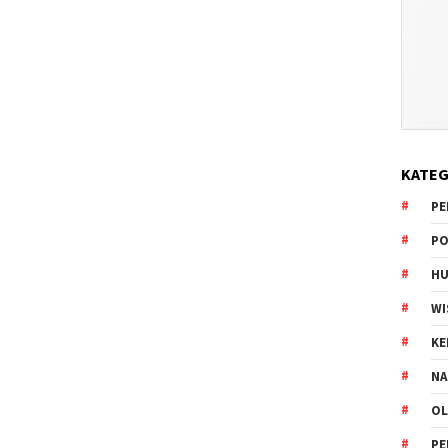
KATEG
PE
PO
HU
WI
K
NA
OL
PE