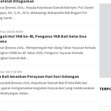
 Setelah Ditugaskan
ar |bnews.click,- Kepala Kepolisian Daerah Bali Irjen. Pol. Daniel
jaya, SH., S.I.K., M.Si, didampingi Wakapolda Bali Brigjen Pol
 Sandi ...
4 Apr 2025 00:30 WIB
gati Hut YKB ke-45, Pengurus YKB Bali Gelar Doa
ama
ar |bnews.click,- Memperingati Hari Ulang Tahun Yayasan Kemala
gkari (YKB) ke-45 Tahun 2025, Pengurus Yayasan Kemala
gkari Daerah Bali ...
 Apr 2025 15:38 WIB
a Bali Amankan Perayaan Hari Suci Galungan
ar,Bali |bnews.click,-Kepolisian Daerah Bali (Polda Bali) dan
s jajaran mengamankan kegiatan masyarakat yang melaksanakan
TERP
mbahyangan dalam ...