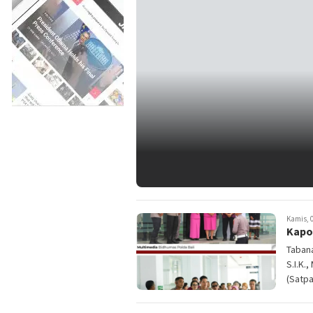
Kamis, 0
Kapo
Tabana
S.I.K.
(Satpa