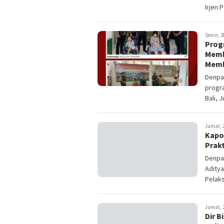
Irjen P
Senin, 2
Prog
Memb
Mem
Denpas
progra
Bali, J
Jumat, 2
Kapol
Prakt
Denpas
Aditya
Pelaks
Jumat, 2
Dir 