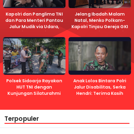
Kapolri dan Panglima TNI
Jelang Ibadah Malam
dan Para Menteri Pantau
Natal, Menko Polkam-
Jalur Mudik via Udara,
Kapolri Tinjau Gereja GKI
Pastikan Lalu Lintas
Samanhudi dan Gereja
Lancar
Immanuel
Polsek Sidoarjo Rayakan
Anak Lolos Bintara Polri
HUT TNI dengan
Jalur Disabilitas, Serka
Kunjungan Silaturahmi
Hendri: Terima Kasih
Kapolri
Terpopuler