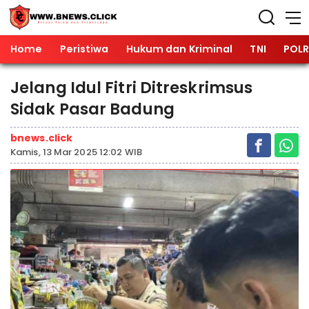
Home
Peristiwa
Hukum dan Kriminal
TNI
POLR
Jelang Idul Fitri Ditreskrimsus
Sidak Pasar Badung
bnews.click
Kamis, 13 Mar 2025 12:02 WIB