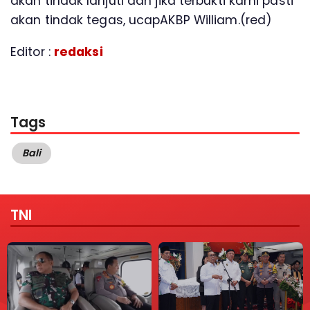
akan tindak lanjuti dan jika terbukti kami pasti
akan tindak tegas, ucapAKBP William.(red)
Editor :
redaksi
Tags
Bali
TNI