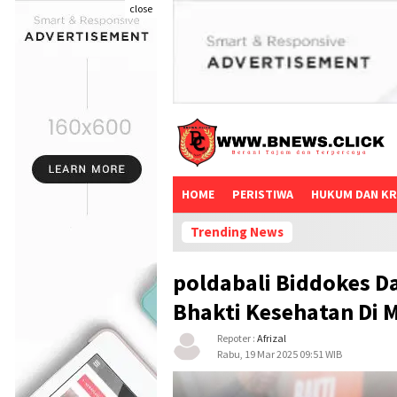
close
HOME
PERISTIWA
HUKUM DAN KR
Trending News
poldabali Biddokes Da
Bhakti Kesehatan Di 
Repoter :
Afrizal
Rabu, 19 Mar 2025 09:51 WIB