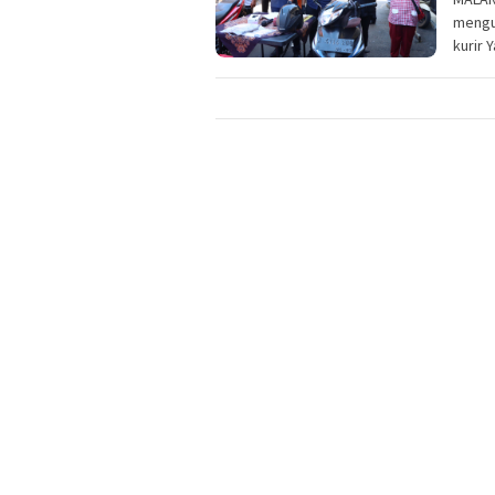
mengu
kurir 