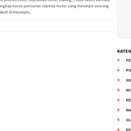
ngkap kasus pencurian sepeda motor yang menimpa seorang
Yakult di Kepanjen,
KATEG
PE
PO
HU
WI
K
NA
OL
PE