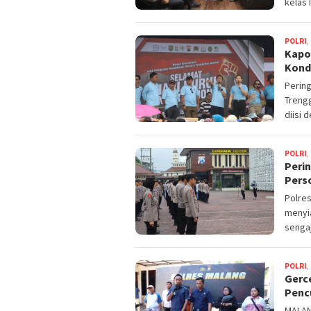
kelas I
POLRI
,
Kapo
Kond
Pering
Trengg
diisi 
POLRI
,
Peri
Pers
Polres
menyi
sengaj
POLRI
,
Gerc
Pencu
MALANG