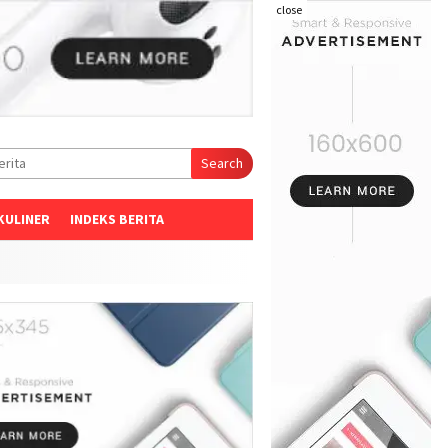
close
Search
KULINER
INDEKS BERITA