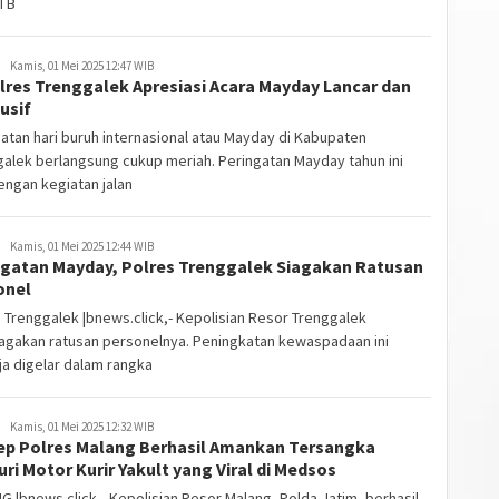
I B
Kamis, 01 Mei 2025 12:47 WIB
lres Trenggalek Apresiasi Acara Mayday Lancar dan
usif
atan hari buruh internasional atau Mayday di Kabupaten
alek berlangsung cukup meriah. Peringatan Mayday tahun ini
dengan kegiatan jalan
Kamis, 01 Mei 2025 12:44 WIB
ngatan Mayday, Polres Trenggalek Siagakan Ratusan
onel
 Trenggalek |bnews.click,- Kepolisian Resor Trenggalek
agakan ratusan personelnya. Peningkatan kewaspadaan ini
a digelar dalam rangka
Kamis, 01 Mei 2025 12:32 WIB
ep Polres Malang Berhasil Amankan Tersangka
ri Motor Kurir Yakult yang Viral di Medsos
 |bnews.click,- Kepolisian Resor Malang, Polda Jatim, berhasil