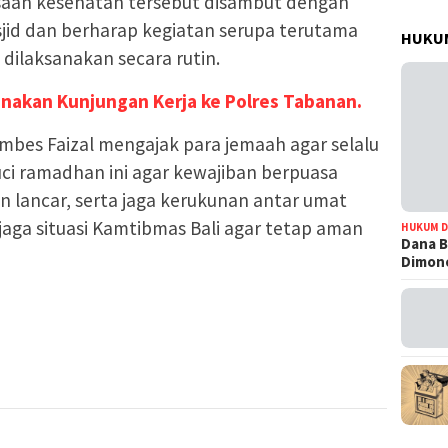
saan kesehatan tersebut disambut dengan
sjid dan berharap kegiatan serupa terutama
HUKUM
dilaksanakan secara rutin.
anakan Kunjungan Kerja ke Polres Tabanan.
bes Faizal mengajak para jemaah agar selalu
ci ramadhan ini agar kewajiban berpuasa
n lancar, serta jaga kerukunan antar umat
aga situasi Kamtibmas Bali agar tetap aman
HUKUM D
Dana B
)
Dimono