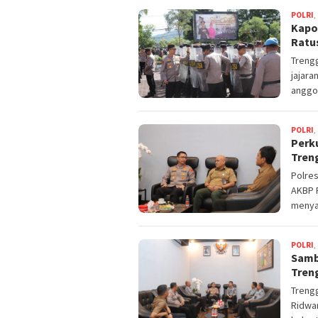
POLRI
,
Kapo
Ratu
Trengg
jajara
anggo
POLRI
,
Perku
Tren
Polres
AKBP R
menya
POLRI
,
Samb
Tren
Trengg
Ridwan