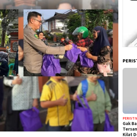
PERIS
PERISTI
Gak Ba
Tersan
Kilat 