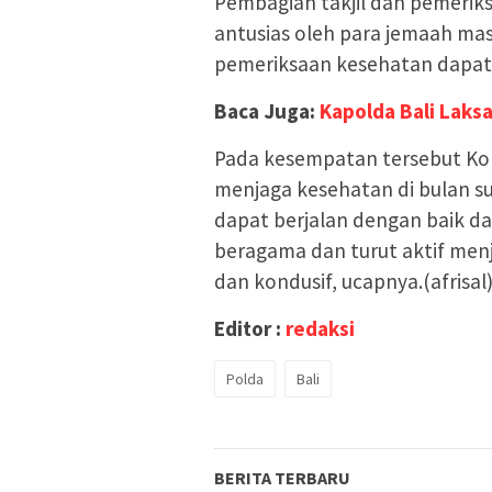
Pembagian takjil dan pemerik
antusias oleh para jemaah ma
pemeriksaan kesehatan dapat 
Baca Juga:
Kapolda Bali Laks
Pada kesempatan tersebut Kom
menjaga kesehatan di bulan su
dapat berjalan dengan baik da
beragama dan turut aktif menj
dan kondusif, ucapnya.(afrisal
Editor :
redaksi
Polda
Bali
BERITA TERBARU