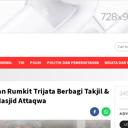
IMINAL
TNI
POLRI
POLITIK DAN PEMERINTAHAN
WISATA DAN 
n Rumkit Trijata Berbagi Takjil &
Masjid Attaqwa