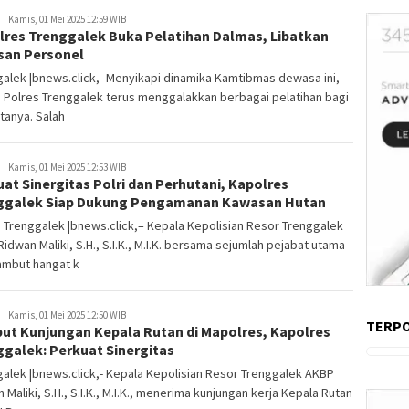
Kamis, 01 Mei 2025 12:59 WIB
lres Trenggalek Buka Pelatihan Dalmas, Libatkan
san Personel
alek |bnews.click,- Menyikapi dinamika Kamtibmas dewasa ini,
n Polres Trenggalek terus menggalakkan berbagai pelatihan bagi
tanya. Salah
Kamis, 01 Mei 2025 12:53 WIB
at Sinergitas Polri dan Perhutani, Kapolres
ggalek Siap Dukung Pengamanan Kawasan Hutan
 Trenggalek |bnews.click,– Kepala Kepolisian Resor Trenggalek
idwan Maliki, S.H., S.I.K., M.I.K. bersama sejumlah pejabat utama
mbut hangat k
Kamis, 01 Mei 2025 12:50 WIB
TERP
ut Kunjungan Kepala Rutan di Mapolres, Kapolres
ggalek: Perkuat Sinergitas
alek |bnews.click,- Kepala Kepolisian Resor Trenggalek AKBP
 Maliki, S.H., S.I.K., M.I.K., menerima kunjungan kerja Kepala Rutan