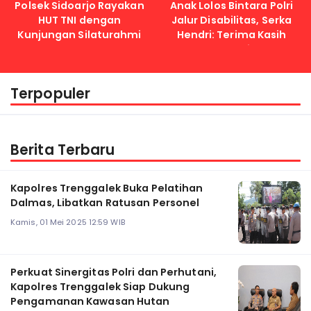
Polsek Sidoarjo Rayakan
Anak Lolos Bintara Polri
HUT TNI dengan
Jalur Disabilitas, Serka
Kunjungan Silaturahmi
Hendri: Terima Kasih
Kapolri
Terpopuler
Berita Terbaru
Kapolres Trenggalek Buka Pelatihan
Dalmas, Libatkan Ratusan Personel
Kamis, 01 Mei 2025 12:59 WIB
Perkuat Sinergitas Polri dan Perhutani,
Kapolres Trenggalek Siap Dukung
Pengamanan Kawasan Hutan