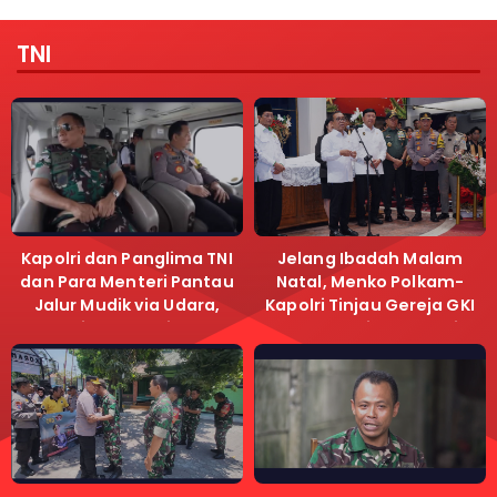
TNI
Kapolri dan Panglima TNI
Jelang Ibadah Malam
dan Para Menteri Pantau
Natal, Menko Polkam-
Jalur Mudik via Udara,
Kapolri Tinjau Gereja GKI
Pastikan Lalu Lintas
Samanhudi dan Gereja
Lancar
Immanuel