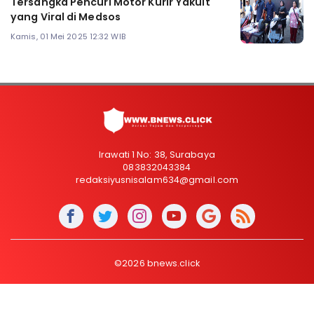
Tersangka Pencuri Motor Kurir Yakult
yang Viral di Medsos
Kamis, 01 Mei 2025 12:32 WIB
Irawati 1 No: 38, Surabaya
083832043384
redaksiyusnisalam634@gmail.com
©2026 bnews.click