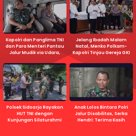
Kapolri dan Panglima TNI
Jelang Ibadah Malam
dan Para Menteri Pantau
Natal, Menko Polkam-
Jalur Mudik via Udara,
Kapolri Tinjau Gereja GKI
Pastikan Lalu Lintas
Samanhudi dan Gereja
Lancar
Immanuel
Polsek Sidoarjo Rayakan
Anak Lolos Bintara Polri
HUT TNI dengan
Jalur Disabilitas, Serka
Kunjungan Silaturahmi
Hendri: Terima Kasih
Kapolri