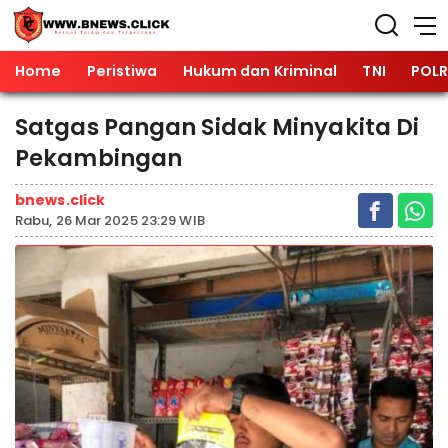
Home
Peristiwa
Hukum dan Kriminal
TNI
POLR
Satgas Pangan Sidak Minyakita Di
Pekambingan
bnews.click
Rabu, 26 Mar 2025 23:29 WIB