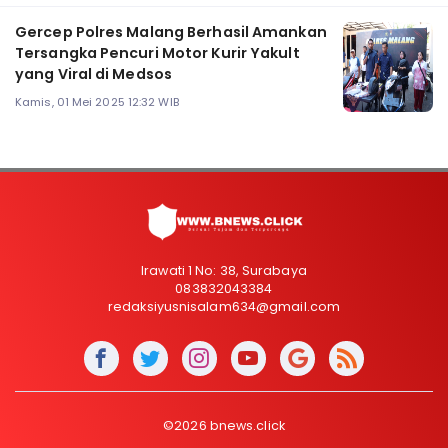
Gercep Polres Malang Berhasil Amankan
Tersangka Pencuri Motor Kurir Yakult
yang Viral di Medsos
Kamis, 01 Mei 2025 12:32 WIB
Irawati 1 No: 38, Surabaya
083832043384
redaksiyusnisalam634@gmail.com
©2026 bnews.click