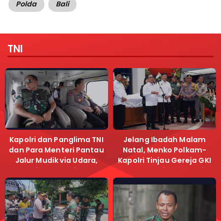
Polda
Bali
TNI
Kapolri dan Panglima TNI
Jelang Ibadah Malam
dan Para Menteri Pantau
Natal, Menko Polkam-
Jalur Mudik via Udara,
Kapolri Tinjau Gereja GKI
Pastikan Lalu Lintas
Samanhudi dan Gereja
Lancar
Immanuel