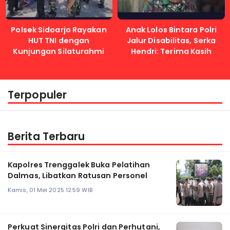
Polsek Sidoarjo Rayakan
Anak Lolos Bintara Polri
HUT TNI dengan
Jalur Disabilitas, Serka
Kunjungan Silaturahmi
Hendri: Terima Kasih
Kapolri
Terpopuler
Berita Terbaru
Kapolres Trenggalek Buka Pelatihan
Dalmas, Libatkan Ratusan Personel
Kamis, 01 Mei 2025 12:59 WIB
Perkuat Sinergitas Polri dan Perhutani,